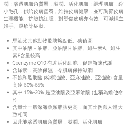
潤；滲透肌膚角質層，滋潤、活化肌膚；調理肌膚，縮
小毛孔，供給皮膚營養，維持皮膚健康，並可調節皮膚
生理機能；抗敏抗紅腫，對燙傷皮膚亦有效，可減輕主
婦手、濕疹等症狀。
馬油比其他動物脂肪熔點低、碘值高
其中油酸甘油脂、亞油酸甘油脂、維生素A、維生
素E含量較高
Coenzyme Q10 有助活化細胞，促進新陳代謝
含尿素，高效保濕，令肌膚保持滋潤
不飽和脂肪酸 (棕櫚油酸、亞麻油酸、亞油酸) 含量
高達 60%-65%
其中 15%-20% 是亞油酸及亞麻油酸 (也稱為維他命
F)
含量比一般深海魚類脂肪更高，而其比例跟人體大
致相同
因此能滲透肌膚角質層，滋潤、活化肌膚