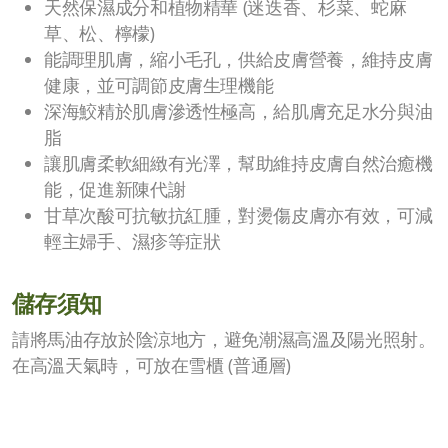
天然保濕成分和植物精華 (迷迭香、杉菜、蛇麻
草、松、檸檬)
能調理肌膚，縮小毛孔，供給皮膚營養，維持皮膚
健康，並可調節皮膚生理機能
深海鮫精於肌膚滲透性極高，給肌膚充足水分與油
脂
讓肌膚柔軟細緻有光澤，幫助維持皮膚自然治癒機
能，促進新陳代謝
甘草次酸可抗敏抗紅腫，對燙傷皮膚亦有效，可減
輕主婦手、濕疹等症狀
儲存須知
請將馬油存放於陰涼地方，避免潮濕高溫及陽光照射。
在高溫天氣時，可放在雪櫃 (普通層)