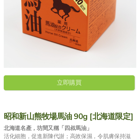
Esprume EGF 保濕修護精華液
立即購買
昭和新山熊牧場馬油 90g [北海道限定]
北海道名產，坊間又稱「四叔馬油」
活化細胞，促進新陳代謝；高效保濕，令肌膚保持滋