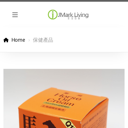
Home
保健產品
昭和新山熊牧場馬油
北海道 Q10 防 UV 溫泉水霜
納豆酵素 20000FU
CHANSON 十六茶
Nippi Collagen 100
DHC 超級美白丸
水之妙精 備長炭天然淨化器